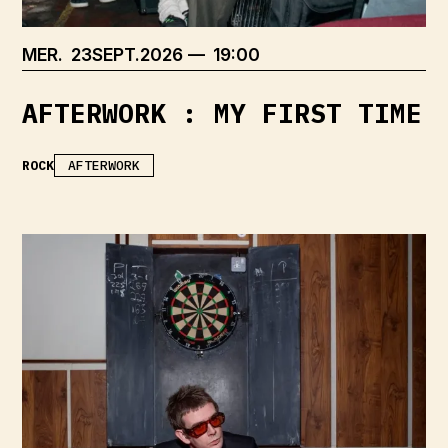
MERCREDI
SEPTEMBRE
MER.
23
SEPT.
2026
19:00
AFTERWORK : MY FIRST TIME
ROCK
AFTERWORK