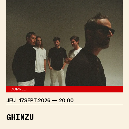
COMPLET
JEUDI
SEPTEMBRE
JEU.
17
SEPT.
2026
20:00
GHINZU