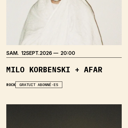
SAMEDI
SEPTEMBRE
SAM.
12
SEPT.
2026
20:00
MILO KORBENSKI + AFAR
ROCK
GRATUIT ABONNÉ·ES