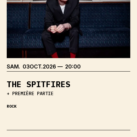
SAMEDI
OCTOBRE
SAM.
03
OCT.
2026
20:00
THE SPITFIRES
+ PREMIÈRE PARTIE
ROCK